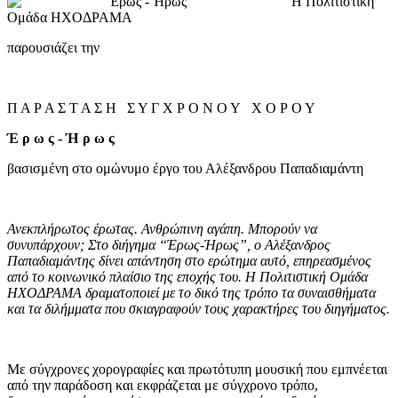
Η Πολιτιστική
Ομάδα ΗΧΟΔΡΑΜΑ
παρουσιάζει την
Π Α Ρ Α Σ Τ Α Σ Η Σ Υ Γ Χ Ρ Ο Ν Ο Υ Χ Ο Ρ Ο Υ
Έ ρ ω ς - Ή ρ ω ς
βασισμένη στο ομώνυμο έργο του Αλέξανδρου Παπαδιαμάντη
Ανεκπλήρωτος έρωτας. Ανθρώπινη αγάπη. Μπορούν να
συνυπάρχουν; Στο διήγημα “Έρως-Ήρως”
,
ο Αλέξανδρος
Παπαδιαμάντης δίνει απάντηση στο ερώτημα αυτό
,
επηρεασμένος
από το κοινωνικό πλαίσιο της εποχής του. Η Πολιτιστική Ομάδα
ΗΧΟΔΡΑΜΑ δραματοποιεί με το δικό της τρόπο τα συναισθήματα
και τα διλήμματα που σκιαγραφούν τους χαρακτήρες του διηγήματος.
Με σύγχρονες χορογραφίες και πρωτότυπη μουσική που εμπνέεται
από την παράδοση και εκφράζεται με σύγχρονο τρόπο,