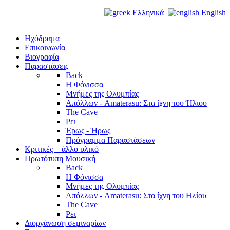
Ελληνικά
English
Ηχόδραμα
Επικοινωνία
Βιογραφία
Παραστάσεις
Back
Η Φόνισσα
Μνήμες της Ολυμπίας
Απόλλων - Amaterasu: Στα ίχνη του Ήλιου
The Cave
Ρει
Έρως - Ήρως
Πρόγραμμα Παραστάσεων
Κριτικές + άλλο υλικό
Πρωτότυπη Μουσική
Back
Η Φόνισσα
Μνήμες της Ολυμπίας
Απόλλων - Amaterasu: Στα ίχνη του Ηλίου
The Cave
Ρει
Διοργάνωση σεμιναρίων