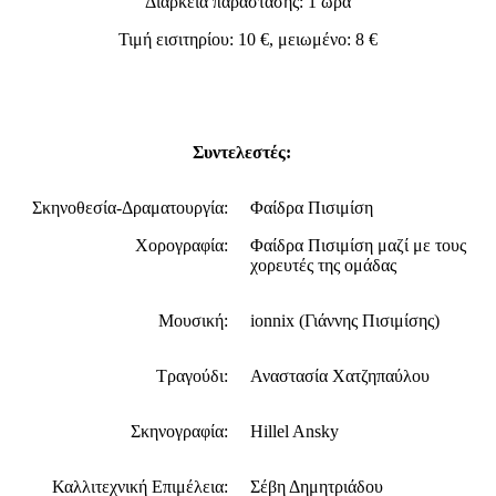
Διάρκεια παράστασης: 1 ώρα
Τιμή εισιτηρίου: 10 €, μειωμένο: 8 €
Συντελεστές:
Σκηνοθεσία-Δραματουργία:
Φαίδρα Πισιμίση
Χορογραφία:
Φαίδρα Πισιμίση μαζί με τους
χορευτές της ομάδας
Μουσική:
ionnix (Γιάννης Πισιμίσης)
Τραγούδι:
Αναστασία Χατζηπαύλου
Σκηνογραφία:
Hillel Ansky
Καλλιτεχνική Επιμέλεια:
Σέβη Δημητριάδου