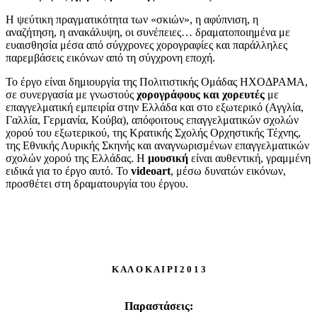
Η ψεύτικη πραγματικότητα των «σκιών», η αφύπνιση, η
αναζήτηση, η ανακάλυψη, οι συνέπειες… δραματοποιημένα με
ευαισθησία μέσα από σύγχρονες χορογραφίες και παράλληλες
παρεμβάσεις εικόνων από τη σύγχρονη εποχή.
Το έργο είναι δημιουργία της Πολιτιστικής Ομάδας ΗΧΟΔΡΑΜΑ,
σε συνεργασία με γνωστούς
χορογράφους και χορευτές
με
επαγγελματική εμπειρία στην Ελλάδα και στο εξωτερικό (Αγγλία,
Γαλλία, Γερμανία, Κούβα), απόφοιτους επαγγελματικών σχολών
χορού του εξωτερικού, της Κρατικής Σχολής Ορχηστικής Τέχνης,
της Εθνικής Λυρικής Σκηνής και αναγνωρισμένων επαγγελματικών
σχολών χορού της Ελλάδας. Η
μουσική
είναι αυθεντική, γραμμένη
ειδικά για το έργο αυτό. Το
video
art
, μέσω δυνατών εικόνων,
προσθέτει στη δραματουργία του έργου.
Κ Α Λ Ο Κ Α Ι Ρ Ι 2 0 1 3
Παραστάσεις: