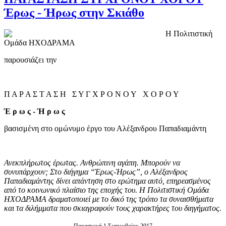
Έρως - Ήρως στην Σκιάθο
Η Πολιτιστική
Ομάδα ΗΧΟΔΡΑΜΑ
παρουσιάζει την
Π Α Ρ Α Σ Τ Α Σ Η Σ Υ Γ Χ Ρ Ο Ν Ο Υ Χ Ο Ρ Ο Υ
Έ ρ ω ς - Ή ρ ω ς
βασισμένη στο ομώνυμο έργο του Αλέξανδρου Παπαδιαμάντη
Ανεκπλήρωτος έρωτας. Ανθρώπινη αγάπη. Μπορούν να
συνυπάρχουν; Στο διήγημα “Έρως-Ήρως”
,
ο Αλέξανδρος
Παπαδιαμάντης δίνει απάντηση στο ερώτημα αυτό
,
επηρεασμένος
από το κοινωνικό πλαίσιο της εποχής του. Η Πολιτιστική Ομάδα
ΗΧΟΔΡΑΜΑ δραματοποιεί με το δικό της τρόπο τα συναισθήματα
και τα διλήμματα που σκιαγραφούν τους χαρακτήρες του διηγήματος.