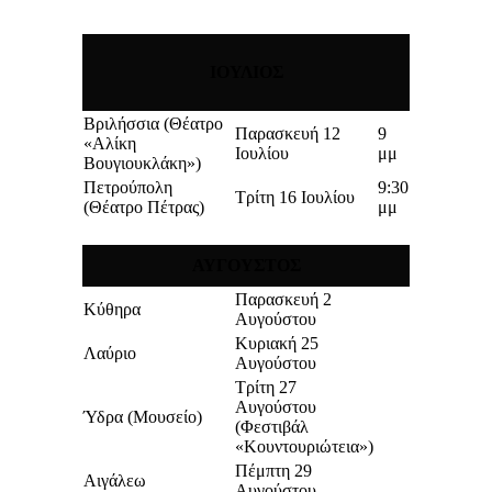
ΙΟΥΛΙΟΣ
Βριλήσσια (Θέατρο
Παρασκευή 12
9
«Αλίκη
Ιουλίου
μμ
Βουγιουκλάκη»)
Πετρούπολη
9:30
Τρίτη 16 Ιουλίου
(Θέατρο Πέτρας)
μμ
ΑΥΓΟΥΣΤΟΣ
Παρασκευή 2
Κύθηρα
Αυγούστου
Κυριακή 25
Λαύριο
Αυγούστου
Τρίτη 27
Αυγούστου
Ύδρα (Μουσείο)
(Φεστιβάλ
«Κουντουριώτεια»)
Πέμπτη 29
Αιγάλεω
Αυγούστου