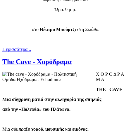
Παρασκευή 1 Σεπτεμβρίου 2017
Ώρα: 9 μ.μ.
στο
Θέατρο Μπούρτζι
στη Σκιάθο.
Περισσότερα...
The Cave - Χορόδραμα
Χ Ο Ρ Ο Δ Ρ Α
Μ Α
T
H
E
C
A
V
E
Μια σύγχρονη ματιά στην αλληγορία της σπηλιάς
από την «Πολιτεία» του Πλάτωνα.
Μια σύμπραξη
χορού
,
μουσικής
και
εικόνας.