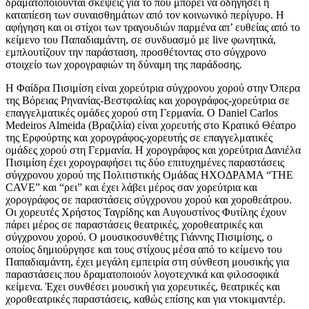
δραματοποιούνται σκέψεις για το που μπορεί να οδηγήσει η
καταπίεση των συναισθημάτων από τον κοινωνικό περίγυρο. Η
αφήγηση και οι στίχοι των τραγουδιών παρμένα απ’ ευθείας από το
κείμενο του Παπαδιαμάντη, σε συνδυασμό με live φωνητικά,
εμπλουτίζουν την παράσταση, προσθέτοντας στο σύγχρονο
στοιχείο των χορογραφιών τη δύναμη της παράδοσης.
H Φαίδρα Πισιμίση είναι χορεύτρια σύγχρονου χορού στην Όπερα
της Βόρειας Ρηνανίας-Βεστφαλίας και χορογράφος-χορεύτρια σε
επαγγελματικές ομάδες χορού στη Γερμανία. Ο Daniel Carlos
Medeiros Almeida (Βραζιλία) είναι χορευτής στο Κρατικό Θέατρο
της Ερφούρτης και χορογράφος-χορευτής σε επαγγελματικές
ομάδες χορού στη Γερμανία. Η χορογράφος και χορεύτρια Δανιέλα
Πισιμίση έχει χορογραφήσει τις δύο επιτυχημένες παραστάσεις
σύγχρονου χορού της Πολιτιστικής Ομάδας ΗΧΟΔΡΑΜΑ “THE
CAVE” και “ρει” και έχει λάβει μέρος σαν χορεύτρια και
χορογράφος σε παραστάσεις σύγχρονου χορού και χοροθεάτρου.
Οι χορευτές Χρήστος Ταγρίδης και Αυγουστίνος Φυτίλης έχουν
πάρει μέρος σε παραστάσεις θεατρικές, χοροθεατρικές και
σύγχρονου χορού. Ο μουσικοσυνθέτης Γιάννης Πισιμίσης, ο
οποίος δημιούργησε και τους στίχους μέσα από το κείμενο του
Παπαδιαμάντη, έχει μεγάλη εμπειρία στη σύνθεση μουσικής για
παραστάσεις που δραματοποιούν λογοτεχνικά και φιλοσοφικά
κείμενα. Έχει συνθέσει μουσική για χορευτικές, θεατρικές και
χοροθεατρικές παραστάσεις, καθώς επίσης και για ντοκιμαντέρ.