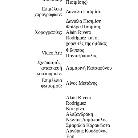
Πισιμίσης)
Επιμέλεια
Δανιέλα Πισιμίση
χορογραφιών:
Δανιέλα Πισιμίση,
Φαίδρα Πισιμίση,
Χορογραφίες:
Alain Rivero
Rodriguez και οι
χορευτές της ομάδας
Φίλιππος
Video Art:
Πανταζόπουλος
Σχεδιασμός-
κατασκευή
Λαμπρινή Κατσαούνου
κοστουμιών:
Επιμέλεια
Λίνος Μεϊτάνης
φωτισμού:
Alain Rivero
Rodriguez
Κατερίνα
Αλεξανδράκη
Νώντας Δαμόπουλος
Σμαραλία Καρακώστα
Αργύρης Κουδούνας
Έρη