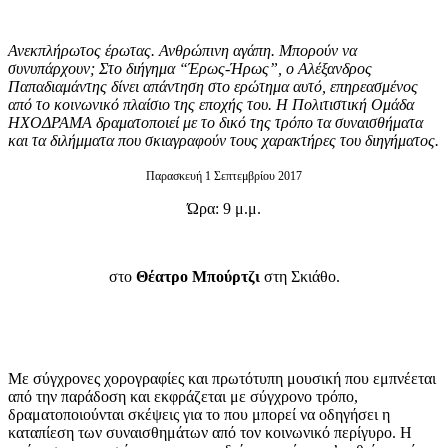
Ανεκπλήρωτος έρωτας. Ανθρώπινη αγάπη. Μπορούν να
συνυπάρχουν; Στο διήγημα “Έρως-Ήρως”
,
ο Αλέξανδρος
Παπαδιαμάντης δίνει απάντηση στο ερώτημα αυτό
,
επηρεασμένος
από το κοινωνικό πλαίσιο της εποχής του. Η Πολιτιστική Ομάδα
ΗΧΟΔΡΑΜΑ δραματοποιεί με το δικό της τρόπο τα συναισθήματα
και τα διλήμματα που σκιαγραφούν τους χαρακτήρες του διηγήματος.
Παρασκευή 1 Σεπτεμβρίου 2017
Ώρα: 9 μ.μ.
στο
Θέατρο Μπούρτζι
στη Σκιάθο.
Με σύγχρονες χορογραφίες και πρωτότυπη μουσική που εμπνέεται
από την παράδοση και εκφράζεται με σύγχρονο τρόπο,
δραματοποιούνται σκέψεις για το που μπορεί να οδηγήσει η
καταπίεση των συναισθημάτων από τον κοινωνικό περίγυρο. Η