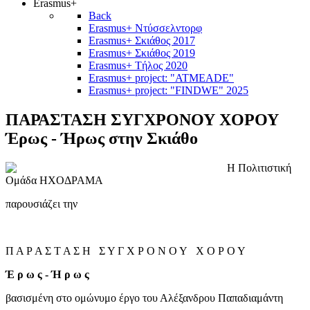
Erasmus+
Back
Erasmus+ Ντύσσελντορφ
Erasmus+ Σκιάθος 2017
Erasmus+ Σκιάθος 2019
Erasmus+ Τήλος 2020
Erasmus+ project: "ATMEADE"
Erasmus+ project: "FINDWE" 2025
ΠΑΡΑΣΤΑΣΗ ΣΥΓΧΡΟΝΟΥ ΧΟΡΟΥ
Έρως - Ήρως στην Σκιάθο
Η Πολιτιστική
Ομάδα ΗΧΟΔΡΑΜΑ
παρουσιάζει την
Π Α Ρ Α Σ Τ Α Σ Η Σ Υ Γ Χ Ρ Ο Ν Ο Υ Χ Ο Ρ Ο Υ
Έ ρ ω ς - Ή ρ ω ς
βασισμένη στο ομώνυμο έργο του Αλέξανδρου Παπαδιαμάντη