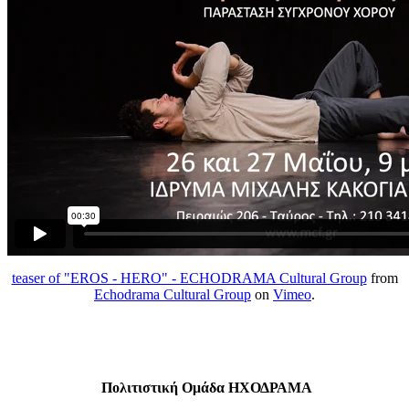
teaser of "EROS - HERO" - ECHODRAMA Cultural Group
from
Echodrama Cultural Group
on
Vimeo
.
Πολιτιστική
Ομάδα
ΗΧΟΔΡΑΜΑ