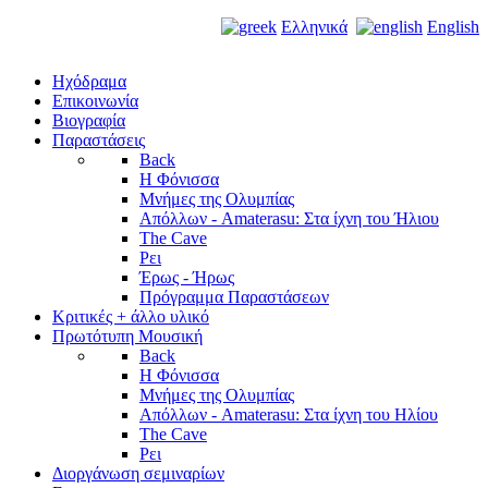
Ελληνικά
English
Ηχόδραμα
Επικοινωνία
Βιογραφία
Παραστάσεις
Back
Η Φόνισσα
Μνήμες της Ολυμπίας
Απόλλων - Amaterasu: Στα ίχνη του Ήλιου
The Cave
Ρει
Έρως - Ήρως
Πρόγραμμα Παραστάσεων
Κριτικές + άλλο υλικό
Πρωτότυπη Μουσική
Back
Η Φόνισσα
Μνήμες της Ολυμπίας
Απόλλων - Amaterasu: Στα ίχνη του Ηλίου
The Cave
Ρει
Διοργάνωση σεμιναρίων