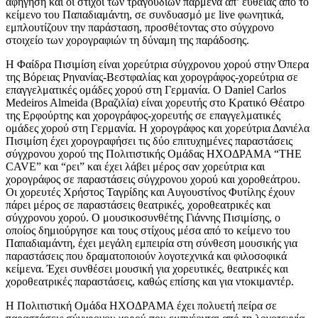
αφήγηση και οι στίχοι των τραγουδιών παρμένα απ’ ευθείας από το
κείμενο του Παπαδιαμάντη, σε συνδυασμό με live φωνητικά,
εμπλουτίζουν την παράσταση, προσθέτοντας στο σύγχρονο
στοιχείο των χορογραφιών τη δύναμη της παράδοσης.
H Φαίδρα Πισιμίση είναι χορεύτρια σύγχρονου χορού στην Όπερα
της Βόρειας Ρηνανίας-Βεστφαλίας και χορογράφος-χορεύτρια σε
επαγγελματικές ομάδες χορού στη Γερμανία. Ο Daniel Carlos
Medeiros Almeida (Βραζιλία) είναι χορευτής στο Κρατικό Θέατρο
της Ερφούρτης και χορογράφος-χορευτής σε επαγγελματικές
ομάδες χορού στη Γερμανία. Η χορογράφος και χορεύτρια Δανιέλα
Πισιμίση έχει χορογραφήσει τις δύο επιτυχημένες παραστάσεις
σύγχρονου χορού της Πολιτιστικής Ομάδας ΗΧΟΔΡΑΜΑ “THE
CAVE” και “ρει” και έχει λάβει μέρος σαν χορεύτρια και
χορογράφος σε παραστάσεις σύγχρονου χορού και χοροθεάτρου.
Οι χορευτές Χρήστος Ταγρίδης και Αυγουστίνος Φυτίλης έχουν
πάρει μέρος σε παραστάσεις θεατρικές, χοροθεατρικές και
σύγχρονου χορού. Ο μουσικοσυνθέτης Γιάννης Πισιμίσης, ο
οποίος δημιούργησε και τους στίχους μέσα από το κείμενο του
Παπαδιαμάντη, έχει μεγάλη εμπειρία στη σύνθεση μουσικής για
παραστάσεις που δραματοποιούν λογοτεχνικά και φιλοσοφικά
κείμενα. Έχει συνθέσει μουσική για χορευτικές, θεατρικές και
χοροθεατρικές παραστάσεις, καθώς επίσης και για ντοκιμαντέρ.
Η Πολιτιστική Ομάδα ΗΧΟΔΡΑΜΑ έχει πολυετή πείρα σε