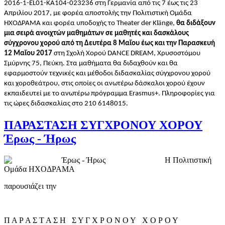
2016-1-EL01-ΚΑ104-023236 στη Γερμανία από τις 7 έως τις 23
Απριλίου 2017, με φορέα αποστολής την Πολιτιστική Ομάδα
ä
ΗΧΟΔΡΑΜΑ και φορέα υποδοχής το Theater der Kl
nge,
θα διδάξουν
μια σειρά ανοιχτών μαθημάτων σε μαθητές και δασκάλους
σύγχρονου χορού από τη Δευτέρα 8 Μαΐου έως και την Παρασκευή
12 Μαΐου 2017
στη Σχολή Χορού DANCE DREAM, Χρυσοστόμου
Σμύρνης 75, Πεύκη. Στα μαθήματα θα διδαχθούν και θα
εφαρμοστούν τεχνικές και μέθοδοι διδασκαλίας σύγχρονου χορού
και χοροθεάτρου, στις οποίες οι ανωτέρω δάσκαλοι χορού έχουν
εκπαιδευτεί με το ανωτέρω πρόγραμμα Erasmus+. Πληροφορίες για
τις ώρες διδασκαλίας στο 210 6148015.
ΠΑΡΑΣΤΑΣΗ ΣΥΓΧΡΟΝΟΥ ΧΟΡΟΥ
Έρως - Ήρως
Η Πολιτιστική
Ομάδα ΗΧΟΔΡΑΜΑ
παρουσιάζει την
Π Α Ρ Α Σ Τ Α Σ Η Σ Υ Γ Χ Ρ Ο Ν Ο Υ Χ Ο Ρ Ο Υ