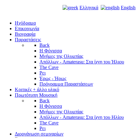
Ελληνικά
English
Ηχόδραμα
Επικοινωνία
Βιογραφία
Παραστάσεις
Back
Η Φόνισσα
Μνήμες της Ολυμπίας
Απόλλων - Amaterasu: Στα ίχνη του Ήλιου
The Cave
Ρει
Έρως - Ήρως
Πρόγραμμα Παραστάσεων
Κριτικές + άλλο υλικό
Πρωτότυπη Μουσική
Back
Η Φόνισσα
Μνήμες της Ολυμπίας
Απόλλων - Amaterasu: Στα ίχνη του Ηλίου
The Cave
Ρει
Διοργάνωση σεμιναρίων