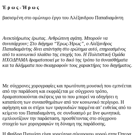
Έ ρ ω ς - Ή ρ ω ς
βασισμένη στο ομώνυμο έργο του Αλέξανδρου Παπαδιαμάντη
Ανεκπλήρωτος έρωτας. Ανθρώπινη αγάπη. Μπορούν να
συνυπάρχουν; Στο διήγημα “Έρως-Ήρως”
,
ο Αλέξανδρος
Παπαδιαμάντης δίνει απάντηση στο ερώτημα αυτό
,
επηρεασμένος
από το κοινωνικό πλαίσιο της εποχής του. Η Πολιτιστική Ομάδα
ΗΧΟΔΡΑΜΑ δραματοποιεί με το δικό της τρόπο τα συναισθήματα
και τα διλήμματα που σκιαγραφούν τους χαρακτήρες του διηγήματος.
Με σύγχρονες χορογραφίες και πρωτότυπη μουσική που εμπνέεται
από την παράδοση και εκφράζεται με σύγχρονο τρόπο,
δραματοποιούνται σκέψεις για το που μπορεί να οδηγήσει η
καταπίεση των συναισθημάτων από τον κοινωνικό περίγυρο. Η
αφήγηση και οι στίχοι των τραγουδιών παρμένα απ’ ευθείας από το
κείμενο του Παπαδιαμάντη, σε συνδυασμό με live φωνητικά,
εμπλουτίζουν την παράσταση, προσθέτοντας στο σύγχρονο
στοιχείο των χορογραφιών τη δύναμη της παράδοσης.
H Φαίδρα Πισιμίση είναι χορεύτρια σύγχρονου χορού στην Όπερα