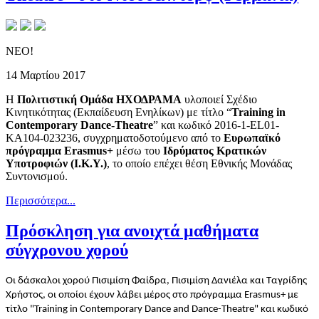
ΝΕΟ!
14 Μαρτίου 2017
Η
Πολιτιστική Ομάδα ΗΧΟΔΡΑΜΑ
υλοποιεί Σχέδιο
Κινητικότητας (Εκπαίδευση Ενηλίκων) με τίτλο “
Training
in
Contemporary
Dance
-
Theatre
” και κωδικό 2016-1-EL01-
KA104-023236, συγχρηματοδοτούμενο από το
Ευρωπαϊκό
πρόγραμμα
Erasmus
+
μέσω του
Ιδρύματος Κρατικών
Υποτροφιών (Ι.Κ.Υ.)
, το οποίο επέχει θέση Εθνικής Μονάδας
Συντονισμού.
Περισσότερα...
Πρόσκληση για ανοιχτά μαθήματα
σύγχρονου χορού
Οι δάσκαλοι χορού Πισιμίση Φαίδρα, Πισιμίση Δανιέλα και Ταγρίδης
Χρήστος, οι οποίοι έχουν λάβει μέρος στο πρόγραμμα Erasmus+ με
τίτλο "Training in Contemporary Dance and Dance-Theatre" και κωδικό