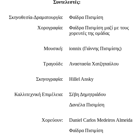
Συντελεστές:
Σκηνοθεσία-Δραματουργία:
Φαίδρα Πισιμίση
Χορογραφία:
Φαίδρα Πισιμίση μαζί με τους
χορευτές της ομάδας
Μουσική:
ionnix (Γιάννης Πισιμίσης)
Τραγούδι:
Αναστασία Χατζηπαύλου
Σκηνογραφία:
Hillel Ansky
Καλλιτεχνική Επιμέλεια:
Σέβη Δημητριάδου
Δανιέλα Πισιμίση
Χορεύουν:
Daniel Carlos Medeiros Almeida
Φαίδρα Πισιμίση