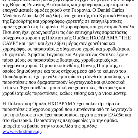
της Βόρειας Ρηνανίας-Βεστφαλίας και χορογράφος-χορεύτρια σε
επαγγελματικές ομάδες χορού στη Γερμανία. Ο Daniel Carlos
Medeiros Almeida (Βραζιλία) είναι χορευτής στο Κρατικό Θέατρο
της Ερφούρτης και χορογράφος-χορευτής σε επαγγελματικές
ομάδες χορού στη Γερμανία. Η χορογράφος και χορεύτρια Δανιέλα
Πισιμίση έχει χορογραφήσει τις δύο επιτυχημένες παραστάσεις
σύγχρονου χορού της Πολιτιστικής Ομάδας ΗΧΟΔΡΑΜΑ “THE
CAVE” και “ρει” και έχει λάβει μέρος σαν χορεύτρια και
χορογράφος σε παραστάσεις σύγχρονου χορού και χοροθεάτρου.
Οι χορευτές Χρήστος Ταγρίδης και Αυγουστίνος Φυτίλης έχουν
πάρει μέρος σε παραστάσεις θεατρικές, χοροθεατρικές και
σύγχρονου χορού. Ο μουσικοσυνθέτης Γιάννης Πισιμίσης, ο
οποίος δημιούργησε και τους στίχους μέσα από το κείμενο του
Παπαδιαμάντη, έχει μεγάλη εμπειρία στη σύνθεση μουσικής για
παραστάσεις που δραματοποιούν λογοτεχνικά και φιλοσοφικά
κείμενα. Έχει συνθέσει μουσική για χορευτικές, θεατρικές και
χοροθεατρικές παραστάσεις, καθώς επίσης και για ντοκιμαντέρ.
Η Πολιτιστική Ομάδα ΗΧΟΔΡΑΜΑ έχει πολυετή πείρα σε
παραστάσεις σύγχρονου χορού που εμπνέονται από τη λογοτεχνία
και τη φιλοσοφία και έχει παρουσιάσει έργα της στην Ελλάδα και
στο εξωτερικό. Περισσότερες πληροφορίες για την ομάδα,
μπορείτε να βρείτε στην ιστοσελίδα της ομάδας:
www.echodrama.gr
.