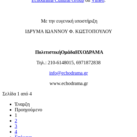
Echodrama Cultural Group
on
Vimeo
.
Με την ευγενική υποστήριξη
ΙΔΡΥΜΑ ΙΩΑΝΝΟΥ Φ. ΚΩΣΤΟΠΟΥΛΟΥ
Πολιτιστική
Ομάδα
ΗΧΟΔΡΑΜΑ
Τηλ.: 210-6148015, 6971872838
info@echodrama.gr
www.echodrama.gr
Σελίδα 1 από 4
Έναρξη
Προηγούμενο
1
2
3
4