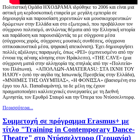
Πολιτιστική Ομάδα ΗΧΟΔΡΑΜΑ ιδρύθηκε το 2006 και είναι μια
αστική μη κερδοσκοπική εταιρεία με μεγάλη εμπειρία σε
δημιουργία και παρουσίαση χορευτικών και μουσικοχορευτικών
δρώμενων στην Ελλάδα και στο εξωτερικό, που προβάλλουν τον
σύγχρονο πολιτισμό, αντλώντας θέματα από την Ελληνική ιστορία
και παράδοση και παρουσιάζοντάς τα με σύγχρονα μέσα
(σύγχρονος χορός, σύγχρονες μουσικές συνθέσεις, σύγχρονα
οπτικοακουστικά μέσα, ψηφιακή απεικόνιση). Έχει δημιουργήσει
πολλές αξιόλογες παραγωγές, όπως «ΡΕΙ» (εμπνευσμένο από την
έννοια της αέναης κίνησης στον Ηράκλειτο), «THE CAVE» (μια
σύγχρονη ματιά στην αλληγορία της σπηλιάς από την «Πολιτεία»
του Πλάτωνα), «ΑΠΟΛΛΩΝ-AMATERASU: ΣΤΑ ΙΧΝΗ ΤΟΥ
ΗΛΙΟΥ» (υπό την αιγίδα της Ιαπωνικής Πρεσβείας στην Ελλάδα),
«ΜΝΗΜΕΣ ΤΗΣ ΟΛΥΜΠΙΑΣ», «Η ΦΟΝΙΣΣΑ» (βασισμένη στο
έργο του Αλ. Παπαδιαμάντη), τα δε μέλη της έχουν
πραγματοποιήσει καλλιτεχνικές συνεργασίες με τη Διεθνή
Αμνηστία, τον Ερυθρό Σταυρό και την Όπερα του Ντύσσελντορφ.
Περισσότερα...
Συμμετοχή σε πρόγραμμα Erasmus+ με
τίτλο "Training in Contemporary Dance-
Theatre" στο Ντύσσελντορφ (Γερμανία)